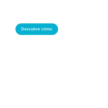
Inspiramos, apoyamos y potenciamos a 
emprendedores mayores de 50 años y a 
quienes innovan para ellos.
Descubre cómo
Únete a Crecenta